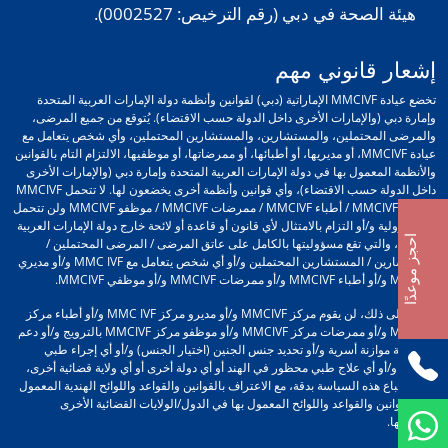
هيئة الصحة في دبي (رقم الترخيص: 0002527).
إشعار قانوني مهم
تخضع عيادة MMCIVF الإماراتية (دبي) لقوانين وأنظمة دولة الإمارات العربية المتحدة
وإمارة دبي (والإمارات الأخرى داخل الدولة حسب الاقتضاء). يُتوقع من جميع المرضى،
والمرضى المحتملين، والمستشارين، والمستشارين المحتملين، وأي شخص يتعامل مع
عيادة MMCIVF، أو مديريها، أو أطبائها، أو ممرضاتها، أو موظفيها، الالتزام التام بالقوانين
والأنظمة المعمول بها في دولة الإمارات العربية المتحدة وإمارة دبي (والإمارات الأخرى
داخل الدولة حسب الاقتضاء)، وأي قوانين وأنظمة أخرى يخضعون لها. لا تتحمل MMCIVF
/ مديرو MMCIVF / أطباء MMCIVF / ممرضات MMCIVF / موظفو MMCIVF ولن تتحمل
أي مسؤولية و/أو التزام بالامتثال لأي قانون أو قاعدة أو لائحة خارج دولة الإمارات العربية
احجز موعدًا
المتحدة، والتي تقع مسؤوليتها بالكامل على عاتق المرضى / المرضى المحتملين /
المستشارين / المستشارين المحتملين و/أو أي شخص يتعامل مع MMC IVF و/أو مديري
MMCIVF و/أو أطباء MMCIVF و/أو ممرضات MMCIVF و/أو موظفي MMCIVF.
علاوة على ذلك، لن يقوم مركز MMCIVF و/أو مديرو مركز MMC IVF و/أو أطباء مركز
MMCIVF و/أو ممرضات مركز MMCIVF و/أو موظفو مركز MMCIVF بالترويج و/أو دعم
أي عملية موازنة أسرية و/أو تحديد جنس الجنين (اختيار الجنس) و/أو أي إجراء طبي
محظور و/أو أي علاج طبي محظور في الهند أو أي دولة أخرى أو أي ولاية قضائية أخرى،
وذلك باتباع هذه السياسة بدقة، مع الاعتراف بالقوانين والقواعد واللوائح الهندية المعمول
بها والقوانين والقواعد واللوائح المعمول بها في الدول/الولايات القضائية الأخرى
واحترامها.