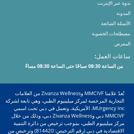
ندوة عبر الإنترنت
المدونة
الأسئلة الشائعة
مصطلحات الخصوبة
المعرض
ساعات العمل:
من الساعة 08:30 صباحًا حتى الساعة 08:30 مساءً
تُعدّ علامتا MMCIVF وZivanza Wellness من العلامات
التجارية المرخصة لمركز ميلينيوم الطبي، وهي تابعة لشركة
MUrgency Inc. الأمريكية، وتعمل في دبي تحت اسمي
MMCIVF دبي وZivanza Wellness دبي، وذلك من خلال
مركز ميلينيوم الطبي، بموجب ترخيص من دائرة التنمية
الاقتصادية في دبي (رقم الترخيص: 814420) وترخيص من