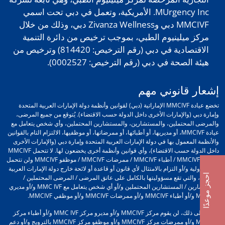
MUrgency Inc. الأمريكية، وتعمل في دبي تحت اسمي
MMCIVF دبي وZivanza Wellness دبي، وذلك من خلال
مركز ميلينيوم الطبي، بموجب ترخيص من دائرة التنمية
الاقتصادية في دبي (رقم الترخيص: 814420) وترخيص من
هيئة الصحة في دبي (رقم الترخيص: 0002527).
إشعار قانوني مهم
تخضع عيادة MMCIVF الإماراتية (دبي) لقوانين وأنظمة دولة الإمارات العربية المتحدة
وإمارة دبي (والإمارات الأخرى داخل الدولة حسب الاقتضاء). يُتوقع من جميع المرضى،
والمرضى المحتملين، والمستشارين، والمستشارين المحتملين، وأي شخص يتعامل مع
عيادة MMCIVF، أو مديريها، أو أطبائها، أو ممرضاتها، أو موظفيها، الالتزام التام بالقوانين
والأنظمة المعمول بها في دولة الإمارات العربية المتحدة وإمارة دبي (والإمارات الأخرى
داخل الدولة حسب الاقتضاء)، وأي قوانين وأنظمة أخرى يخضعون لها. لا تتحمل MMCIVF
/ مديرو MMCIVF / أطباء MMCIVF / ممرضات MMCIVF / موظفو MMCIVF ولن تتحمل
أي مسؤولية و/أو التزام بالامتثال لأي قانون أو قاعدة أو لائحة خارج دولة الإمارات العربية
احجز موعدًا
المتحدة، والتي تقع مسؤوليتها بالكامل على عاتق المرضى / المرضى المحتملين /
المستشارين / المستشارين المحتملين و/أو أي شخص يتعامل مع MMC IVF و/أو مديري
MMCIVF و/أو أطباء MMCIVF و/أو ممرضات MMCIVF و/أو موظفي MMCIVF.
علاوة على ذلك، لن يقوم مركز MMCIVF و/أو مديرو مركز MMC IVF و/أو أطباء مركز
MMCIVF و/أو ممرضات مركز MMCIVF و/أو موظفو مركز MMCIVF بالترويج و/أو دعم