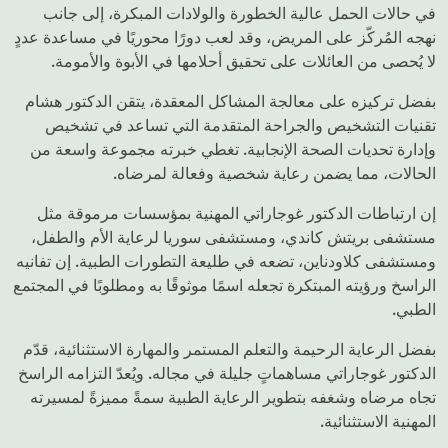
في حالات الحمل عالية الخطورة والولادات المبكرة، إلى جانب
نهجه المُركّز على المريض، وقد لعب دورًا محوريًا في مساعدة عددٍ
لا يُحصى من العائلات على تحقيق أحلامها في الأبوة والأمومة.
بفضل تركيزه على معالجة المشاكل المعقدة، يتقن الدكتور هشام
تقنيات التشخيص والجراحة المتقدمة التي تساعد في تشخيص
وإدارة تحديات الصحة الإنجابية. تغطي خبرته مجموعة واسعة من
الحالات، مما يضمن رعاية شخصية وفعالة لمرضاه.
إن ارتباطات الدكتور غوجاراتي المهنية بمؤسسات مرموقة مثل
مستشفى بريتش كاندي، ومستشفى سوريا لرعاية الأم والطفل،
ومستشفى كلاودناين، تضعه في طليعة التطورات الطبية. إن تفانيه
الراسخ ورؤيته المبتكرة تجعله اسمًا موثوقًا به ومطلوبًا في المجتمع
الطبي.
بفضل الرعاية الرحيمة والتعلم المستمر والمهارة الاستثنائية، قدّم
الدكتور غوجاراتي مساهماتٍ جليلة في مجاله. ويُعدّ التزامه الراسخ
تجاه مرضاه وشغفه بتطوير الرعاية الطبية سمةً مميزةً لمسيرته
المهنية الاستثنائية.