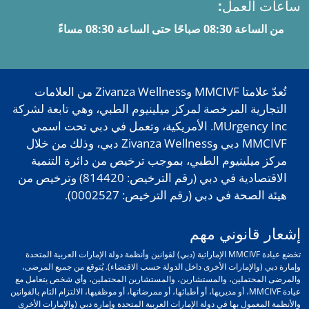
ساعات العمل:
من الساعة 08:30 صباحًا حتى الساعة 08:30 مساءً
تُعدّ علامتا MMCIVF وZivanza Wellness من العلامات
التجارية المرخصة لمركز ميلينيوم الطبي، وهي تابعة لشركة
MUrgency Inc. الأمريكية، وتعمل في دبي تحت اسمي
MMCIVF دبي وZivanza Wellness دبي، وذلك من خلال
مركز ميلينيوم الطبي، بموجب ترخيص من دائرة التنمية
الاقتصادية في دبي (رقم الترخيص: 814420) وترخيص من
هيئة الصحة في دبي (رقم الترخيص: 0002527).
إشعار قانوني مهم
تخضع عيادة MMCIVF الإماراتية (دبي) لقوانين وأنظمة دولة الإمارات العربية المتحدة
وإمارة دبي (والإمارات الأخرى داخل الدولة حسب الاقتضاء). يُتوقع من جميع المرضى،
والمرضى المحتملين، والمستشارين، والمستشارين المحتملين، وأي شخص يتعامل مع
عيادة MMCIVF، أو مديريها، أو أطبائها، أو ممرضاتها، أو موظفيها، الالتزام التام بالقوانين
والأنظمة المعمول بها في دولة الإمارات العربية المتحدة وإمارة دبي (والإمارات الأخرى