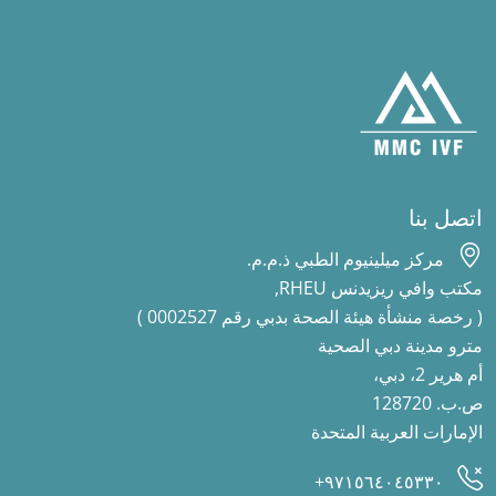
اتصل بنا
مركز ميلينيوم الطبي ذ.م.م.
مكتب وافي ريزيدنس RHEU,
( رخصة منشأة هيئة الصحة بدبي رقم 0002527 )
مترو مدينة دبي الصحية
أم هرير 2، دبي،
ص.ب. 128720
الإمارات العربية المتحدة
٩٧١٥٦٤٠٤٥٣٣٠+