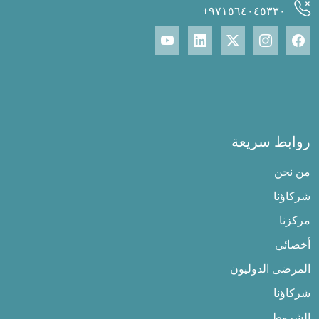
٩٧١٥٦٤٠٤٥٣٣٠+
روابط سريعة
من نحن
شركاؤنا
مركزنا
أخصائي
المرضى الدوليون
شركاؤنا
الشروط