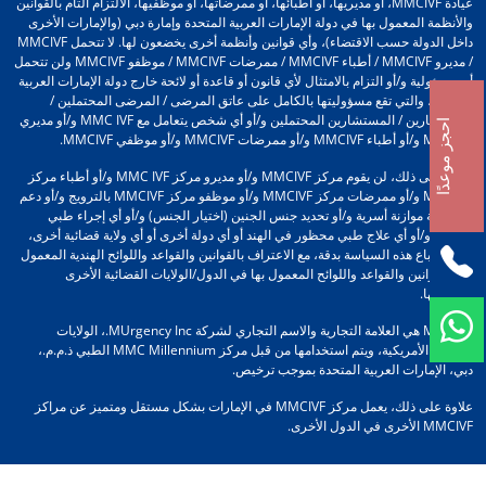
عيادة MMCIVF، أو مديريها، أو أطبائها، أو ممرضاتها، أو موظفيها، الالتزام التام بالقوانين
والأنظمة المعمول بها في دولة الإمارات العربية المتحدة وإمارة دبي (والإمارات الأخرى
داخل الدولة حسب الاقتضاء)، وأي قوانين وأنظمة أخرى يخضعون لها. لا تتحمل MMCIVF
/ مديرو MMCIVF / أطباء MMCIVF / ممرضات MMCIVF / موظفو MMCIVF ولن تتحمل
أي مسؤولية و/أو التزام بالامتثال لأي قانون أو قاعدة أو لائحة خارج دولة الإمارات العربية
المتحدة، والتي تقع مسؤوليتها بالكامل على عاتق المرضى / المرضى المحتملين /
المستشارين / المستشارين المحتملين و/أو أي شخص يتعامل مع MMC IVF و/أو مديري
احجز موعدًا
MMCIVF و/أو أطباء MMCIVF و/أو ممرضات MMCIVF و/أو موظفي MMCIVF.
علاوة على ذلك، لن يقوم مركز MMCIVF و/أو مديرو مركز MMC IVF و/أو أطباء مركز
MMCIVF و/أو ممرضات مركز MMCIVF و/أو موظفو مركز MMCIVF بالترويج و/أو دعم
أي عملية موازنة أسرية و/أو تحديد جنس الجنين (اختيار الجنس) و/أو أي إجراء طبي
محظور و/أو أي علاج طبي محظور في الهند أو أي دولة أخرى أو أي ولاية قضائية أخرى،
وذلك باتباع هذه السياسة بدقة، مع الاعتراف بالقوانين والقواعد واللوائح الهندية المعمول
بها والقوانين والقواعد واللوائح المعمول بها في الدول/الولايات القضائية الأخرى
واحترامها.
MMCIVF هي العلامة التجارية والاسم التجاري لشركة MUrgency Inc.، الولايات
المتحدة الأمريكية، ويتم استخدامها من قبل مركز MMC Millennium الطبي ذ.م.م.،
دبي، الإمارات العربية المتحدة بموجب ترخيص.
علاوة على ذلك، يعمل مركز MMCIVF في الإمارات بشكل مستقل ومتميز عن مراكز
MMCIVF الأخرى في الدول الأخرى.