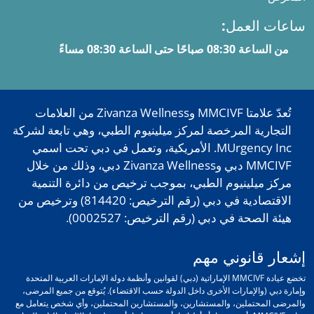
ساعات العمل:
من الساعة 08:30 صباحًا حتى الساعة 08:30 مساءً
تُعدّ علامتا MMCIVF وZivanza Wellness من العلامات
التجارية المرخصة لمركز ميلينيوم الطبي، وهي تابعة لشركة
MUrgency Inc. الأمريكية، وتعمل في دبي تحت اسمي
MMCIVF دبي وZivanza Wellness دبي، وذلك من خلال
مركز ميلينيوم الطبي، بموجب ترخيص من دائرة التنمية
الاقتصادية في دبي (رقم الترخيص: 814420) وترخيص من
هيئة الصحة في دبي (رقم الترخيص: 0002527).
إشعار قانوني مهم
تخضع عيادة MMCIVF الإماراتية (دبي) لقوانين وأنظمة دولة الإمارات العربية المتحدة
وإمارة دبي (والإمارات الأخرى داخل الدولة حسب الاقتضاء). يُتوقع من جميع المرضى،
والمرضى المحتملين، والمستشارين، والمستشارين المحتملين، وأي شخص يتعامل مع