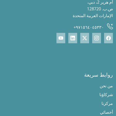
أم هرير 2، دبي،
ص.ب. 128720
الإمارات العربية المتحدة
٩٧١٥٦٤٠٤٥٣٣٠+
روابط سريعة
من نحن
شركاؤنا
مركزنا
أخصائي