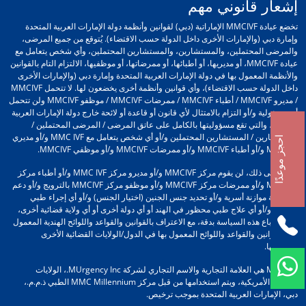
إشعار قانوني مهم
تخضع عيادة MMCIVF الإماراتية (دبي) لقوانين وأنظمة دولة الإمارات العربية المتحدة
وإمارة دبي (والإمارات الأخرى داخل الدولة حسب الاقتضاء). يُتوقع من جميع المرضى،
والمرضى المحتملين، والمستشارين، والمستشارين المحتملين، وأي شخص يتعامل مع
عيادة MMCIVF، أو مديريها، أو أطبائها، أو ممرضاتها، أو موظفيها، الالتزام التام بالقوانين
والأنظمة المعمول بها في دولة الإمارات العربية المتحدة وإمارة دبي (والإمارات الأخرى
داخل الدولة حسب الاقتضاء)، وأي قوانين وأنظمة أخرى يخضعون لها. لا تتحمل MMCIVF
/ مديرو MMCIVF / أطباء MMCIVF / ممرضات MMCIVF / موظفو MMCIVF ولن تتحمل
أي مسؤولية و/أو التزام بالامتثال لأي قانون أو قاعدة أو لائحة خارج دولة الإمارات العربية
المتحدة، والتي تقع مسؤوليتها بالكامل على عاتق المرضى / المرضى المحتملين /
المستشارين / المستشارين المحتملين و/أو أي شخص يتعامل مع MMC IVF و/أو مديري
احجز موعدًا
MMCIVF و/أو أطباء MMCIVF و/أو ممرضات MMCIVF و/أو موظفي MMCIVF.
علاوة على ذلك، لن يقوم مركز MMCIVF و/أو مديرو مركز MMC IVF و/أو أطباء مركز
MMCIVF و/أو ممرضات مركز MMCIVF و/أو موظفو مركز MMCIVF بالترويج و/أو دعم
أي عملية موازنة أسرية و/أو تحديد جنس الجنين (اختيار الجنس) و/أو أي إجراء طبي
محظور و/أو أي علاج طبي محظور في الهند أو أي دولة أخرى أو أي ولاية قضائية أخرى،
وذلك باتباع هذه السياسة بدقة، مع الاعتراف بالقوانين والقواعد واللوائح الهندية المعمول
بها والقوانين والقواعد واللوائح المعمول بها في الدول/الولايات القضائية الأخرى
واحترامها.
MMCIVF هي العلامة التجارية والاسم التجاري لشركة MUrgency Inc.، الولايات
المتحدة الأمريكية، ويتم استخدامها من قبل مركز MMC Millennium الطبي ذ.م.م.،
دبي، الإمارات العربية المتحدة بموجب ترخيص.