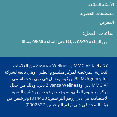
الأسئلة الشائعة
مصطلحات الخصوبة
المعرض
ساعات العمل:
من الساعة 08:30 صباحًا حتى الساعة 08:30 مساءً
تُعدّ علامتا MMCIVF وZivanza Wellness من العلامات
التجارية المرخصة لمركز ميلينيوم الطبي، وهي تابعة لشركة
MUrgency Inc. الأمريكية، وتعمل في دبي تحت اسمي
MMCIVF دبي وZivanza Wellness دبي، وذلك من خلال
مركز ميلينيوم الطبي، بموجب ترخيص من دائرة التنمية
الاقتصادية في دبي (رقم الترخيص: 814420) وترخيص من
هيئة الصحة في دبي (رقم الترخيص: 0002527).