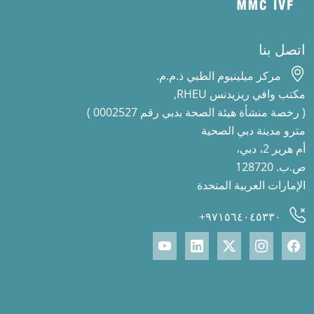
اتصل بنا
مركز ميلينيوم الطبي ذ.م.م.
مكتب وافي ريزيدنس RHEU,
( رخصة منشأة هيئة الصحة بدبي رقم 0002527 )
مترو مدينة دبي الصحية
أم هرير 2، دبي،
ص.ب. 128720
الإمارات العربية المتحدة
٩٧١٥٦٤٠٤٥٣٣٠+