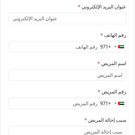
عنوان البريد الإلكتروني
*
رقم الهاتف
*
+971
U
n
i
اسم المريض
*
t
e
d
رقم المريض
*
A
r
+971
U
a
n
b
i
سبب إحالة المريض
*
E
t
m
e