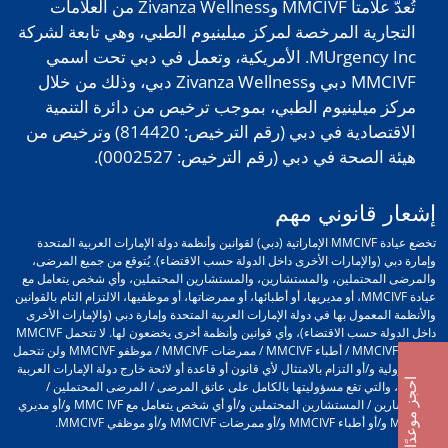
تُعدّ علامتا MMCIVF وZivanza Wellness من العلامات
التجارية المرخصة لمركز ميلينيوم الطبي، وهي تابعة لشركة
MUrgency Inc. الأمريكية، وتعمل في دبي تحت اسمي
MMCIVF دبي وZivanza Wellness دبي، وذلك من خلال
مركز ميلينيوم الطبي، بموجب ترخيص من دائرة التنمية
الاقتصادية في دبي (رقم الترخيص: 814420) وترخيص من
هيئة الصحة في دبي (رقم الترخيص: 0002527).
إشعار قانوني مهم
تخضع عيادة MMCIVF الإماراتية (دبي) لقوانين وأنظمة دولة الإمارات العربية المتحدة
وإمارة دبي (والإمارات الأخرى داخل الدولة حسب الاقتضاء). يُتوقع من جميع المرضى،
والمرضى المحتملين، والمستشارين، والمستشارين المحتملين، وأي شخص يتعامل مع
عيادة MMCIVF، أو مديريها، أو أطبائها، أو ممرضاتها، أو موظفيها، الالتزام التام بالقوانين
والأنظمة المعمول بها في دولة الإمارات العربية المتحدة وإمارة دبي (والإمارات الأخرى
داخل الدولة حسب الاقتضاء)، وأي قوانين وأنظمة أخرى يخضعون لها. لا تتحمل MMCIVF
/ مديرو MMCIVF / أطباء MMCIVF / ممرضات MMCIVF / موظفو MMCIVF ولن تتحمل
أي مسؤولية و/أو التزام بالامتثال لأي قانون أو قاعدة أو لائحة خارج دولة الإمارات العربية
احجز موعدًا
المتحدة، والتي تقع مسؤوليتها بالكامل على عاتق المرضى / المرضى المحتملين /
المستشارين / المستشارين المحتملين و/أو أي شخص يتعامل مع MMC IVF و/أو مديري
MMCIVF و/أو أطباء MMCIVF و/أو ممرضات MMCIVF و/أو موظفي MMCIVF.