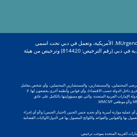
تُعدّ علامتا MMCIVF وZivanza Wellness من العلامات التجارية المرخصة لمركز ميلينيوم الطبي، وهي تابعة لشركة MUrgency Inc. الأمريكية، وتعمل في دبي تحت اسمي
MMCIVF دبي وZivanza Wellness دبي، وذلك من خلال مركز ميلينيوم الطبي، بموجب ترخيص من دائرة التنمية الاقتصادية في دبي (رقم الترخيص: 814420) وترخيص من هيئة
 المرضى، والمرضى المحتملين، والمستشارين، والمستشارين المحتملين، وأي شخص يتعامل
إمارات الأخرى داخل الدولة حسب الاقتضاء)، وأي قوانين وأنظمة أخرى يخضعون لها. لا
ل لأي قانون أو قاعدة أو لائحة خارج دولة الإمارات العربية المتحدة، والتي تقع مسؤوليتها بالكامل على عاتق
ديرو مركز MMC IVF و/أو أطباء مركز MMCIVF و/أو ممرضات مركز MMCIVF و/أو موظفو مركز MMCIVF بالترويج و/أو دعم أي عملية موازنة أسرية و/أو تحديد جنس الجنين (اختيار الجنس) و/أو أي إجراء
مول بها والقوانين والقواعد واللوائح المعمول بها في الدول/الولايات القضائية