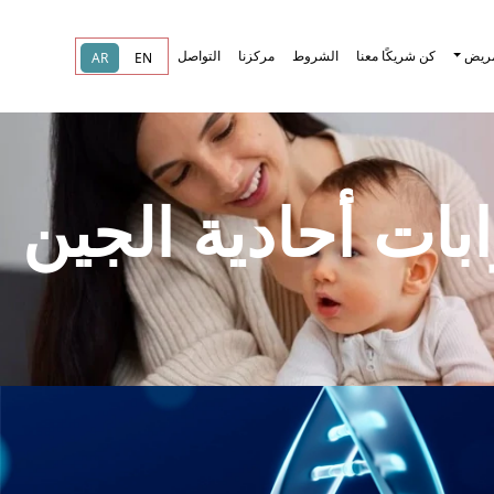
مريض
كن شريكًا معنا
الشروط
مركزنا
التواصل
AR
EN
بات أحادية الجين