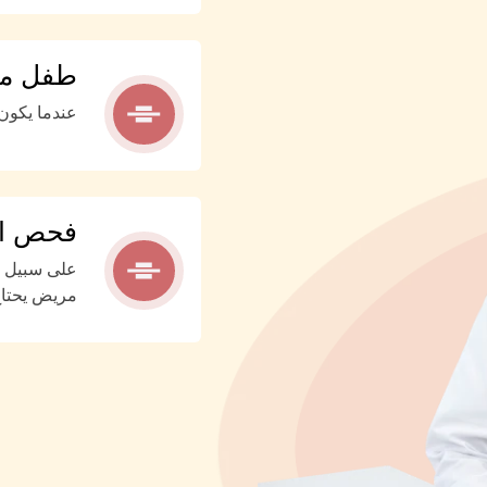
طفل مص
عندما يكون
فحص الع
على سبيل ا
مريض يحتاج