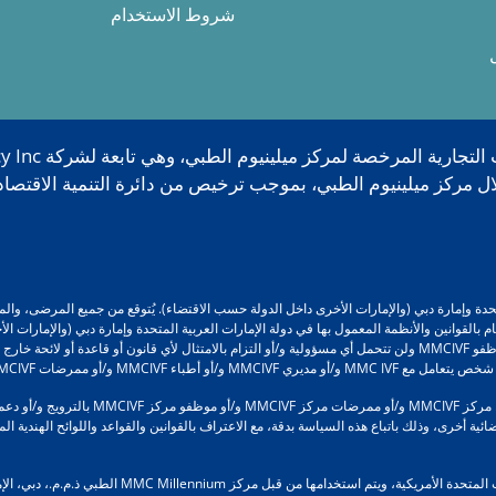
شروط الاستخدام
إمارات العربية المتحدة وإمارة دبي (والإمارات الأخرى داخل الدولة حسب الاقتضاء). يُتوقع من جميع
ا، الالتزام التام بالقوانين والأنظمة المعمول بها في دولة الإمارات العربية المتحدة وإمارة دبي (وال
تتحمل MMCIVF / مديرو MMCIVF / أطباء MMCIVF / ممرضات MMCIVF / موظفو MMCIVF ولن تتحمل أي مسؤولية و/أو التزام بالامتثا
مرضات MMCIVF و/أو موظفي MMCIVF.
علاوة على ذلك، لن يقوم مركز MMCIVF و/أو م
 أخرى، وذلك باتباع هذه السياسة بدقة، مع الاعتراف بالقوانين والقواعد واللوائح الهندية المع