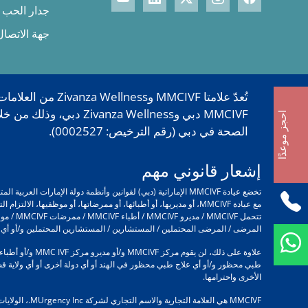
جدار الحب
جهة الاتصال
احجز موعدًا
الصحة في دبي (رقم الترخيص: 0002527).
إشعار قانوني مهم
تخضع عيادة MMCIVF الإماراتية (دبي) لقوانين وأنظمة دولة ال
مع عيادة MMCIVF، أو مديريها، أو أطبائها، أو ممرضاتها، أو موظفيه
المرضى / المرضى المحتملين / المستشارين / المستشارين المحتملين و/أو أي شخص يتعامل مع MMC IVF و/أو مديري MMCIVF و/أو أطباء MMCIVF و/أو م
طبي محظور و/أو أي علاج طبي محظور في الهند أو أي دولة أخرى أو أي ولاية قضائية
الأخرى واحترامها.
MMCIVF هي العلامة التجارية والاسم التجاري لشركة MUrgency Inc.، الولايات المتحدة الأمريكية، ويتم استخدامها من قبل مركز MMC Millennium الطبي ذ.م.م.، دبي، الإمارات العربية المتحدة بموجب ترخيص.