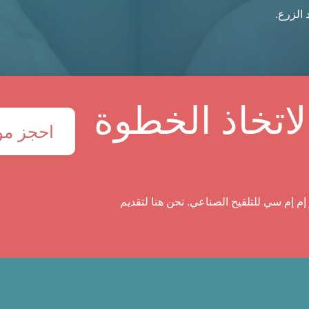
 الزرع.
اتخاذ الخطوة
احجز موع
إم إم سي للتلقيح الصناعي. نحن هنا لتقديم