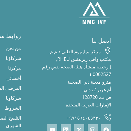
روابط سر
اتصل بنا
من نحن
مركز ميلينيوم الطبي ذ.م.م.
شركاؤنا
مكتب وافي ريزيدنس RHEU,
( رخصة منشأة هيئة الصحة بدبي رقم
مركزنا
0002527 )
أخصائي
مترو مدينة دبي الصحية
المرضى الد
أم هرير 2، دبي،
ص.ب. 128720
شركاؤنا
الإمارات العربية المتحدة
الشروط
٩٧١٥٦٤٠٤٥٣٣٠+
التلقيح الص
الشهري