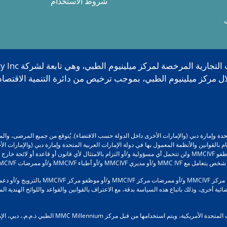
شروط الاستخدام
إمارات العربية المتحدة وإمارة دبي (والإمارات الأخرى داخل الدولة حسب الاقتضاء). يُتوقع من جميع
ا، الالتزام التام بالقوانين والأنظمة المعمول بها في دولة الإمارات العربية المتحدة وإمارة دبي (وال
تتحمل MMCIVF / مديرو MMCIVF / أطباء MMCIVF / ممرضات MMCIVF / موظفو MMCIVF ولن تتحمل أي مسؤولية و/أو التزام بالامتثا
مرضات MMCIVF و/أو موظفي MMCIVF.
علاوة على ذلك، لن يقوم مركز MMCIVF و/أو م
 أخرى، وذلك باتباع هذه السياسة بدقة، مع الاعتراف بالقوانين والقواعد واللوائح الهندية المع