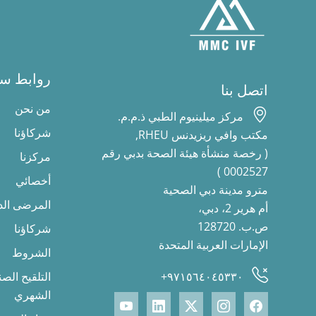
روابط سر
اتصل بنا
من نحن
مركز ميلينيوم الطبي ذ.م.م.
شركاؤنا
مكتب وافي ريزيدنس RHEU,
( رخصة منشأة هيئة الصحة بدبي رقم
مركزنا
0002527 )
أخصائي
مترو مدينة دبي الصحية
المرضى الد
أم هرير 2، دبي،
ص.ب. 128720
شركاؤنا
الإمارات العربية المتحدة
الشروط
٩٧١٥٦٤٠٤٥٣٣٠+
التلقيح الص
الشهري