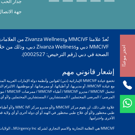
جدار الحب
جهة الاتصال
احجز موعدًا
الصحة في دبي (رقم الترخيص: 0002527).
إشعار قانوني مهم
تخضع عيادة MMCIVF الإماراتية (دبي) لقوانين وأنظمة دولة ال
مع عيادة MMCIVF، أو مديريها، أو أطبائها، أو ممرضاتها، أو موظفيه
المرضى / المرضى المحتملين / المستشارين / المستشارين المحتملين و/أو أي شخص يتعامل مع MMC IVF و/أو مديري MMCIVF و/أو أطباء MMCIVF و/أو م
طبي محظور و/أو أي علاج طبي محظور في الهند أو أي دولة أخرى أو أي ولاية قضائية
الأخرى واحترامها.
MMCIVF هي العلامة التجارية والاسم التجاري لشركة MUrgency Inc.، الولايات المتحدة الأمريكية، ويتم استخدامها من قبل مركز MMC Millennium الطبي ذ.م.م.، دبي، الإمارات العربية المتحدة بموجب ترخيص.