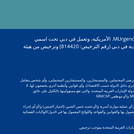
تُعدّ علامتا MMCIVF وZivanza Wellness من العلامات التجارية المرخصة لمركز ميلينيوم الطبي، وهي تابعة لشركة MUrgency Inc. الأمريكية، وتعمل في دبي تحت اسمي
MMCIVF دبي وZivanza Wellness دبي، وذلك من خلال مركز ميلينيوم الطبي، بموجب ترخيص من دائرة التنمية الاقتصادية في دبي (رقم الترخيص: 814420) وترخيص من هيئة
 المرضى، والمرضى المحتملين، والمستشارين، والمستشارين المحتملين، وأي شخص يتعامل
إمارات الأخرى داخل الدولة حسب الاقتضاء)، وأي قوانين وأنظمة أخرى يخضعون لها. لا
ل لأي قانون أو قاعدة أو لائحة خارج دولة الإمارات العربية المتحدة، والتي تقع مسؤوليتها بالكامل على عاتق
ديرو مركز MMC IVF و/أو أطباء مركز MMCIVF و/أو ممرضات مركز MMCIVF و/أو موظفو مركز MMCIVF بالترويج و/أو دعم أي عملية موازنة أسرية و/أو تحديد جنس الجنين (اختيار الجنس) و/أو أي إجراء
مول بها والقوانين والقواعد واللوائح المعمول بها في الدول/الولايات القضائية