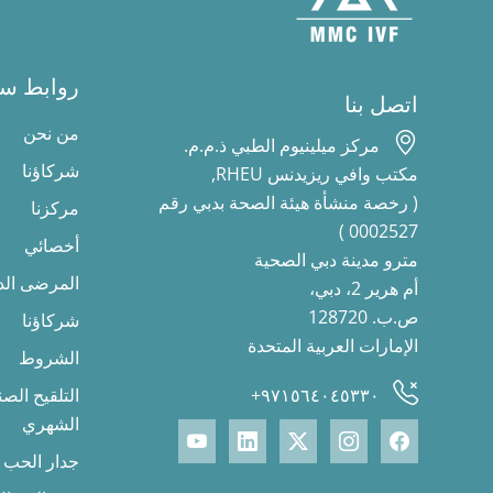
روابط سر
اتصل بنا
من نحن
مركز ميلينيوم الطبي ذ.م.م.
شركاؤنا
مكتب وافي ريزيدنس RHEU,
( رخصة منشأة هيئة الصحة بدبي رقم
مركزنا
0002527 )
أخصائي
مترو مدينة دبي الصحية
المرضى الد
أم هرير 2، دبي،
ص.ب. 128720
شركاؤنا
الإمارات العربية المتحدة
الشروط
٩٧١٥٦٤٠٤٥٣٣٠+
التلقيح الص
الشهري
جدار الحب