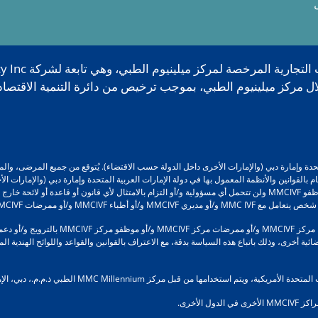
إمارات العربية المتحدة وإمارة دبي (والإمارات الأخرى داخل الدولة حسب الاقتضاء). يُتوقع من جميع
ا، الالتزام التام بالقوانين والأنظمة المعمول بها في دولة الإمارات العربية المتحدة وإمارة دبي (وال
تتحمل MMCIVF / مديرو MMCIVF / أطباء MMCIVF / ممرضات MMCIVF / موظفو MMCIVF ولن تتحمل أي مسؤولية و/أو التزام بالامتثا
مرضات MMCIVF و/أو موظفي MMCIVF.
علاوة على ذلك، لن يقوم مركز MMCIVF و/أو م
 أخرى، وذلك باتباع هذه السياسة بدقة، مع الاعتراف بالقوانين والقواعد واللوائح الهندية المع