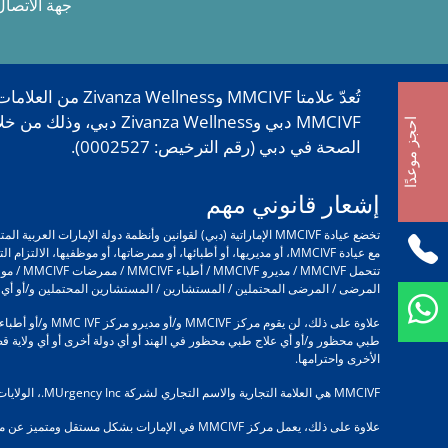
جهة الاتصال
احجز موعدًا
الصحة في دبي (رقم الترخيص: 0002527).
إشعار قانوني مهم
تخضع عيادة MMCIVF الإماراتية (دبي) لقوانين وأنظمة دولة ال
مع عيادة MMCIVF، أو مديريها، أو أطبائها، أو ممرضاتها، أو موظفيه
المرضى / المرضى المحتملين / المستشارين / المستشارين المحتملين و/أو أي شخص يتعامل مع MMC IVF و/أو مديري MMCIVF و/أو أطباء MMCIVF و/أو م
طبي محظور و/أو أي علاج طبي محظور في الهند أو أي دولة أخرى أو أي ولاية قضائية
الأخرى واحترامها.
MMCIVF هي العلامة التجارية والاسم التجاري لشركة MUrgency Inc.، الولايات المتحدة الأمريكية، ويتم استخدامها من قبل مركز MMC Millennium الطبي ذ.م.م.، دبي، الإمارات العربية المتحدة بموجب ترخيص.
علاوة على ذلك، يعمل مركز MMCIVF في الإمارات بشكل مستقل ومتميز عن مراكز MMCIVF الأخرى في الدول الأخرى.