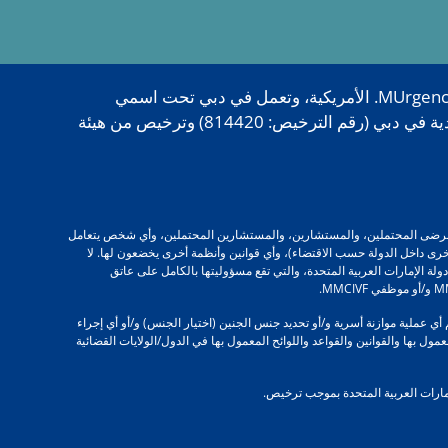
تُعدّ علامتا MMCIVF وZivanza Wellness من العلامات التجارية المرخصة لمركز ميلينيوم الطبي، وهي تابعة لشركة MUrgency Inc. الأمريكية، وتعمل في دبي تحت اسمي
MMCIVF دبي وZivanza Wellness دبي، وذلك من خلال مركز ميلينيوم الطبي، بموجب ترخيص من دائرة التنمية الاقتصادية في دبي (رقم الترخيص: 814420) وترخيص من هيئة
 المرضى، والمرضى المحتملين، والمستشارين، والمستشارين المحتملين، وأي شخص يتعامل
إمارات الأخرى داخل الدولة حسب الاقتضاء)، وأي قوانين وأنظمة أخرى يخضعون لها. لا
ل لأي قانون أو قاعدة أو لائحة خارج دولة الإمارات العربية المتحدة، والتي تقع مسؤوليتها بالكامل على عاتق
ديرو مركز MMC IVF و/أو أطباء مركز MMCIVF و/أو ممرضات مركز MMCIVF و/أو موظفو مركز MMCIVF بالترويج و/أو دعم أي عملية موازنة أسرية و/أو تحديد جنس الجنين (اختيار الجنس) و/أو أي إجراء
مول بها والقوانين والقواعد واللوائح المعمول بها في الدول/الولايات القضائية