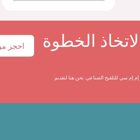
اتخاذ الخطوة
احجز موع
إم إم سي للتلقيح الصناعي. نحن هنا لتقديم