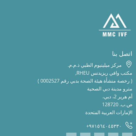
اتصل بنا
مركز ميلينيوم الطبي ذ.م.م.
مكتب وافي ريزيدنس RHEU,
( رخصة منشأة هيئة الصحة بدبي رقم 0002527 )
مترو مدينة دبي الصحية
أم هرير 2، دبي،
ص.ب. 128720
الإمارات العربية المتحدة
٩٧١٥٦٤٠٤٥٣٣٠+