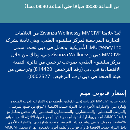
من الساعة 08:30 صباحًا حتى الساعة 08:30 مساءً
تُعدّ علامتا MMCIVF وZivanza Wellness من العلامات
التجارية المرخصة لمركز ميلينيوم الطبي، وهي تابعة لشركة
MUrgency Inc. الأمريكية، وتعمل في دبي تحت اسمي
MMCIVF دبي وZivanza Wellness دبي، وذلك من خلال
مركز ميلينيوم الطبي، بموجب ترخيص من دائرة التنمية
الاقتصادية في دبي (رقم الترخيص: 814420) وترخيص من
هيئة الصحة في دبي (رقم الترخيص: 0002527).
إشعار قانوني مهم
تخضع عيادة MMCIVF الإماراتية (دبي) لقوانين وأنظمة دولة الإمارات العربية المتحدة
وإمارة دبي (والإمارات الأخرى داخل الدولة حسب الاقتضاء). يُتوقع من جميع المرضى،
والمرضى المحتملين، والمستشارين، والمستشارين المحتملين، وأي شخص يتعامل مع
عيادة MMCIVF، أو مديريها، أو أطبائها، أو ممرضاتها، أو موظفيها، الالتزام التام بالقوانين
والأنظمة المعمول بها في دولة الإمارات العربية المتحدة وإمارة دبي (والإمارات الأخرى
داخل الدولة حسب الاقتضاء)، وأي قوانين وأنظمة أخرى يخضعون لها. لا تتحمل MMCIVF