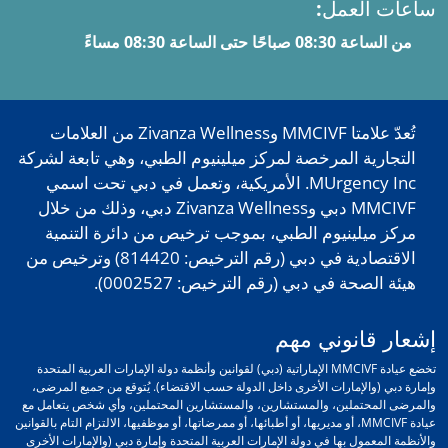
ساعات العمل:
من الساعة 08:30 صباحًا حتى الساعة 08:30 مساءً
تُعدّ علامتا MMCIVF وZivanza Wellness من العلامات
التجارية المرخصة لمركز ميلينيوم الطبي، وهي تابعة لشركة
MUrgency Inc. الأمريكية، وتعمل في دبي تحت اسمي
MMCIVF دبي وZivanza Wellness دبي، وذلك من خلال
مركز ميلينيوم الطبي، بموجب ترخيص من دائرة التنمية
الاقتصادية في دبي (رقم الترخيص: 814420) وترخيص من
هيئة الصحة في دبي (رقم الترخيص: 0002527).
إشعار قانوني مهم
تخضع عيادة MMCIVF الإماراتية (دبي) لقوانين وأنظمة دولة الإمارات العربية المتحدة
وإمارة دبي (والإمارات الأخرى داخل الدولة حسب الاقتضاء). يُتوقع من جميع المرضى،
والمرضى المحتملين، والمستشارين، والمستشارين المحتملين، وأي شخص يتعامل مع
عيادة MMCIVF، أو مديريها، أو أطبائها، أو ممرضاتها، أو موظفيها، الالتزام التام بالقوانين
والأنظمة المعمول بها في دولة الإمارات العربية المتحدة وإمارة دبي (والإمارات الأخرى