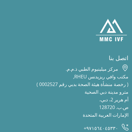
اتصل بنا
مركز ميلينيوم الطبي ذ.م.م.
مكتب وافي ريزيدنس RHEU,
( رخصة منشأة هيئة الصحة بدبي رقم 0002527 )
مترو مدينة دبي الصحية
أم هرير 2، دبي،
ص.ب. 128720
الإمارات العربية المتحدة
٩٧١٥٦٤٠٤٥٣٣٠+