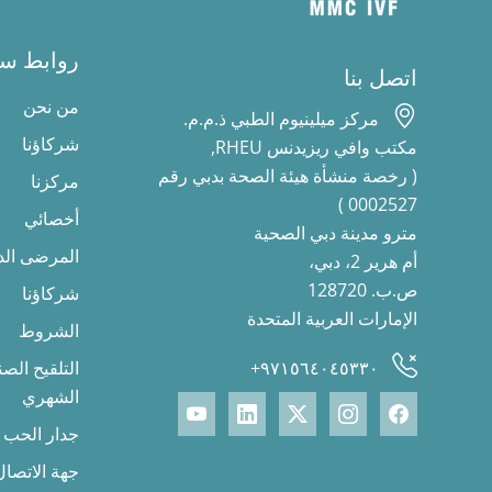
روابط سر
اتصل بنا
من نحن
مركز ميلينيوم الطبي ذ.م.م.
شركاؤنا
مكتب وافي ريزيدنس RHEU,
( رخصة منشأة هيئة الصحة بدبي رقم
مركزنا
0002527 )
أخصائي
مترو مدينة دبي الصحية
المرضى الد
أم هرير 2، دبي،
ص.ب. 128720
شركاؤنا
الإمارات العربية المتحدة
الشروط
٩٧١٥٦٤٠٤٥٣٣٠+
التلقيح الص
الشهري
جدار الحب
جهة الاتصال