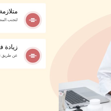
متلازمة
لتجنب المض
زيادة 
عن طريق نق