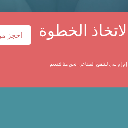
اتخاذ الخطوة
احجز موع
إم إم سي للتلقيح الصناعي. نحن هنا لتقديم