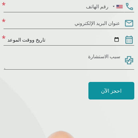
United
States
+1
احجز الآن