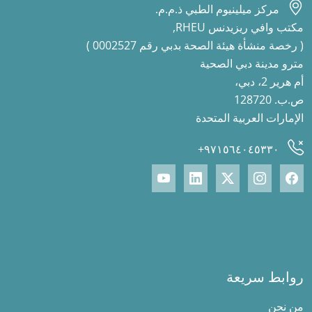
مركز ميلينيوم الطبي ذ.م.م.
مكتب وافي ريزيدنس RHEU,
( رخصة منشأة هيئة الصحة بدبي رقم 0002527 )
مترو مدينة دبي الصحية
أم هرير 2، دبي،
ص.ب. 128720
الإمارات العربية المتحدة
٩٧١٥٦٤٠٤٥٣٣٠+
روابط سريعة
من نحن