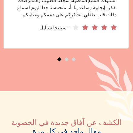
السنوات التسع الماضية. شجعنا الطبيب والممرضات
نفكر بإيجابية وساعدونا. أنا متحمسة جدا اليوم لسماع
دقات قلب طفلي. نشكركم على دعمكم وعنايتكم.
- سينيجا شاليل
الكشف عن آفاق جديدة في الخصوبة
مقال واحد في كل مرة