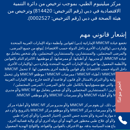
مركز ميلينيوم الطبي، بموجب ترخيص من دائرة التنمية
الاقتصادية في دبي (رقم الترخيص: 814420) وترخيص من
هيئة الصحة في دبي (رقم الترخيص: 0002527).
إشعار قانوني مهم
تخضع عيادة MMCIVF الإماراتية (دبي) لقوانين وأنظمة دولة الإمارات العربية المتحدة
وإمارة دبي (والإمارات الأخرى داخل الدولة حسب الاقتضاء). يُتوقع من جميع المرضى،
والمرضى المحتملين، والمستشارين، والمستشارين المحتملين، وأي شخص يتعامل مع
عيادة MMCIVF، أو مديريها، أو أطبائها، أو ممرضاتها، أو موظفيها، الالتزام التام بالقوانين
والأنظمة المعمول بها في دولة الإمارات العربية المتحدة وإمارة دبي (والإمارات الأخرى
داخل الدولة حسب الاقتضاء)، وأي قوانين وأنظمة أخرى يخضعون لها. لا تتحمل MMCIVF
/ مديرو MMCIVF / أطباء MMCIVF / ممرضات MMCIVF / موظفو MMCIVF ولن تتحمل
أي مسؤولية و/أو التزام بالامتثال لأي قانون أو قاعدة أو لائحة خارج دولة الإمارات العربية
احجز موعدًا
المتحدة، والتي تقع مسؤوليتها بالكامل على عاتق المرضى / المرضى المحتملين /
المستشارين / المستشارين المحتملين و/أو أي شخص يتعامل مع MMC IVF و/أو مديري
MMCIVF و/أو أطباء MMCIVF و/أو ممرضات MMCIVF و/أو موظفي MMCIVF.
علاوة على ذلك، لن يقوم مركز MMCIVF و/أو مديرو مركز MMC IVF و/أو أطباء مركز
MMCIVF و/أو ممرضات مركز MMCIVF و/أو موظفو مركز MMCIVF بالترويج و/أو دعم
أي عملية موازنة أسرية و/أو تحديد جنس الجنين (اختيار الجنس) و/أو أي إجراء طبي
محظور و/أو أي علاج طبي محظور في الهند أو أي دولة أخرى أو أي ولاية قضائية أخرى،
وذلك باتباع هذه السياسة بدقة، مع الاعتراف بالقوانين والقواعد واللوائح الهندية المعمول