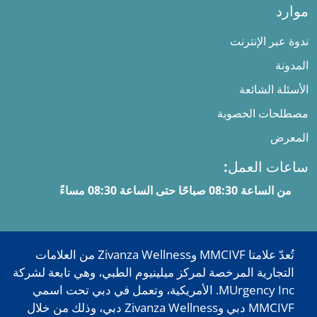
موارد
ندوة عبر الإنترنت
المدونة
الأسئلة الشائعة
مصطلحات الخصوبة
المعرض
ساعات العمل:
من الساعة 08:30 صباحًا حتى الساعة 08:30 مساءً
تُعدّ علامتا MMCIVF وZivanza Wellness من العلامات
التجارية المرخصة لمركز ميلينيوم الطبي، وهي تابعة لشركة
MUrgency Inc. الأمريكية، وتعمل في دبي تحت اسمي
MMCIVF دبي وZivanza Wellness دبي، وذلك من خلال