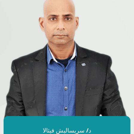
د/ سريساليش فيثالا