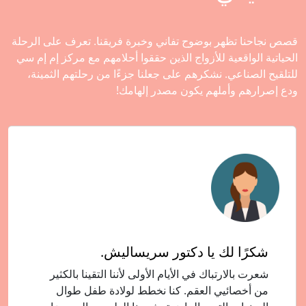
قصص نجاحنا تظهر بوضوح تفاني وخبرة فريقنا. تعرف على الرحلة
الحياتية الواقعية للأزواج الذين حققوا أحلامهم مع مركز إم إم سي
للتلقيح الصناعي. نشكرهم على جعلنا جزءًا من رحلتهم الثمينة،
ودع إصرارهم وأملهم يكون مصدر إلهامك!
شكرًا لك يا دكتور سريساليش.
شعرت بالارتباك في الأيام الأولى لأننا التقينا بالكثير
من أخصائيي العقم. كنا نخطط لولادة طفل طوال